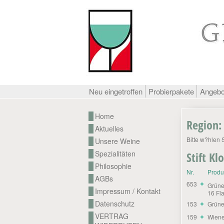
Neu eingetroffen
Probierpakete
Angeb
Home
Region:
Aktuelles
Bitte w?hlen 
Unsere Weine
Spezialitäten
Stift K
Philosophie
Nr.
Prod
AGBs
653
Grüne
Impressum / Kontakt
16 Fl
Datenschutz
153
Grüne
VERTRAG
159
Wiene