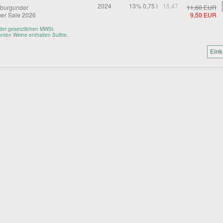
2024
13% 0,75 l
15,47
burgunder
11,60 EUR
r Sale 2026
9,50 EUR
. der gesetztlichen MWSt.
nten Weine enthalten Sulfite.