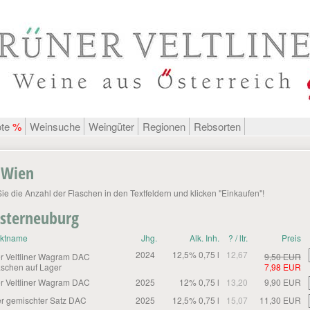
ote
%
Weinsuche
Weingüter
Regionen
Rebsorten
 Wien
Sie die Anzahl der Flaschen in den Textfeldern und klicken "Einkaufen"!
losterneuburg
uktname
Jhg.
Alk. Inh.
? / ltr.
Preis
2024
12,5% 0,75 l
12,67
r Veltliner Wagram DAC
9,50 EUR
aschen auf Lager
7,98 EUR
r Veltliner Wagram DAC
2025
12% 0,75 l
13,20
9,90 EUR
r gemischter Satz DAC
2025
12,5% 0,75 l
15,07
11,30 EUR