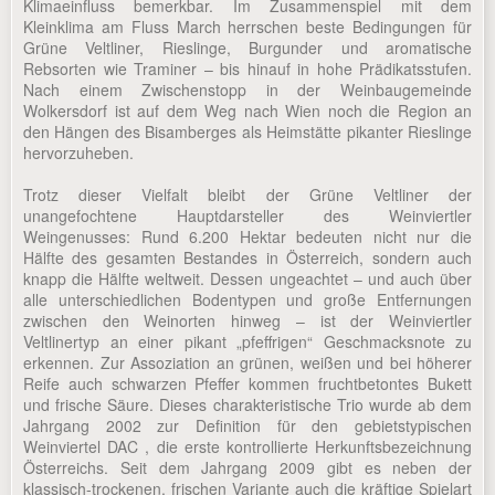
Klimaeinfluss bemerkbar. Im Zusammenspiel mit dem
Kleinklima am Fluss March herrschen beste Bedingungen für
Grüne Veltliner, Rieslinge, Burgunder und aromatische
Rebsorten wie Traminer – bis hinauf in hohe Prädikatsstufen.
Nach einem Zwischenstopp in der Weinbaugemeinde
Wolkersdorf ist auf dem Weg nach Wien noch die Region an
den Hängen des Bisamberges als Heimstätte pikanter Rieslinge
hervorzuheben.
Trotz dieser Vielfalt bleibt der Grüne Veltliner der
unangefochtene Hauptdarsteller des Weinviertler
Weingenusses: Rund 6.200 Hektar bedeuten nicht nur die
Hälfte des gesamten Bestandes in Österreich, sondern auch
knapp die Hälfte weltweit. Dessen ungeachtet – und auch über
alle unterschiedlichen Bodentypen und große Entfernungen
zwischen den Weinorten hinweg – ist der Weinviertler
Veltlinertyp an einer pikant „pfeffrigen“ Geschmacksnote zu
erkennen. Zur Assoziation an grünen, weißen und bei höherer
Reife auch schwarzen Pfeffer kommen fruchtbetontes Bukett
und frische Säure. Dieses charakteristische Trio wurde ab dem
Jahrgang 2002 zur Definition für den gebietstypischen
Weinviertel DAC , die erste kontrollierte Herkunftsbezeichnung
Österreichs. Seit dem Jahrgang 2009 gibt es neben der
klassisch-trockenen, frischen Variante auch die kräftige Spielart