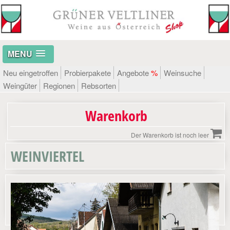
MENU
Neu eingetroffen
Probierpakete
Angebote
%
Weinsuche
Weingüter
Regionen
Rebsorten
Warenkorb
Der Warenkorb ist noch leer
WEINVIERTEL