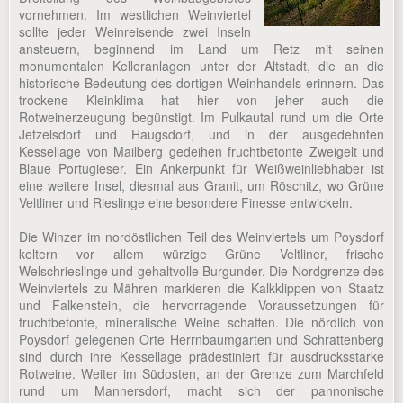
vornehmen. Im westlichen Weinviertel
sollte jeder Weinreisende zwei Inseln
ansteuern, beginnend im Land um Retz mit seinen
monumentalen Kelleranlagen unter der Altstadt, die an die
historische Bedeutung des dortigen Weinhandels erinnern. Das
trockene Kleinklima hat hier von jeher auch die
Rotweinerzeugung begünstigt. Im Pulkautal rund um die Orte
Jetzelsdorf und Haugsdorf, und in der ausgedehnten
Kessellage von Mailberg gedeihen fruchtbetonte Zweigelt und
Blaue Portugieser. Ein Ankerpunkt für Weißweinliebhaber ist
eine weitere Insel, diesmal aus Granit, um Röschitz, wo Grüne
Veltliner und Rieslinge eine besondere Finesse entwickeln.
Die Winzer im nordöstlichen Teil des Weinviertels um Poysdorf
keltern vor allem würzige Grüne Veltliner, frische
Welschrieslinge und gehaltvolle Burgunder. Die Nordgrenze des
Weinviertels zu Mähren markieren die Kalkklippen von Staatz
und Falkenstein, die hervorragende Voraussetzungen für
fruchtbetonte, mineralische Weine schaffen. Die nördlich von
Poysdorf gelegenen Orte Herrnbaumgarten und Schrattenberg
sind durch ihre Kessellage prädestiniert für ausdrucksstarke
Rotweine. Weiter im Südosten, an der Grenze zum Marchfeld
rund um Mannersdorf, macht sich der pannonische