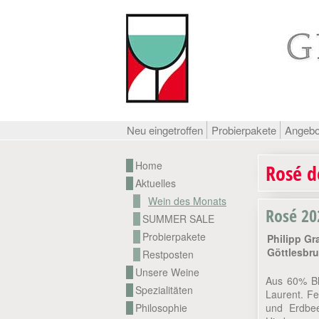
Neu eingetroffen
Probierpakete
Angeb
Home
Rosé d
Aktuelles
Wein des Monats
Rosé 20
SUMMER SALE
Probierpakete
Philipp Gr
Göttlesbr
Restposten
Unsere Weine
Aus 60% Bl
Spezialitäten
Laurent. F
Philosophie
und Erdbe