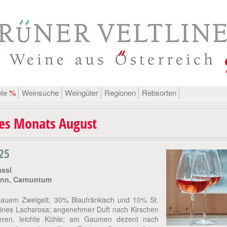
ote
%
Weinsuche
Weingüter
Regionen
Rebsorten
es Monats August
25
assl
unn, Carnuntum
auem Zweigelt, 30% Blaufränkisch und 10% St.
eines Lachsrosa; angenehmer Duft nach Kirschen
eren, leichte Kühle; am Gaumen dezent nach