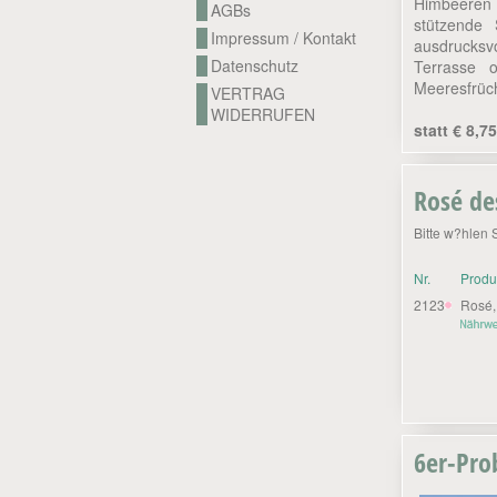
Himbeeren
AGBs
stützende 
Impressum / Kontakt
ausdrucksvo
Datenschutz
Terrasse o
Meeresfrüch
VERTRAG
WIDERRUFEN
statt € 8,75
Rosé de
Bitte w?hlen 
Nr.
Prod
2123
Rosé,
6er-Pro