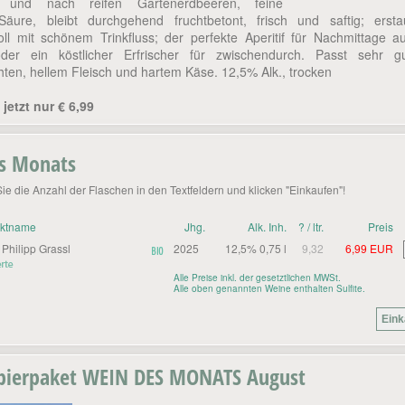
 und nach reifen Gartenerdbeeren, feine
Säure, bleibt durchgehend fruchtbetont, frisch und saftig; ersta
ll mit schönem Trinkfluss; der perfekte Aperitif für Nachmittage a
der ein köstlicher Erfrischer für zwischendurch. Passt sehr g
ten, hellem Fleisch und hartem Käse. 12,5% Alk., trocken
 jetzt nur € 6,99
s Monats
Sie die Anzahl der Flaschen in den Textfeldern und klicken "Einkaufen"!
uktname
Jhg.
Alk. Inh.
? / ltr.
Preis
 Philipp Grassl
2025
12,5% 0,75 l
9,32
6,99 EUR
Alle Preise inkl. der gesetztlichen MWSt.
Alle oben genannten Weine enthalten Sulfite.
bierpaket WEIN DES MONATS August