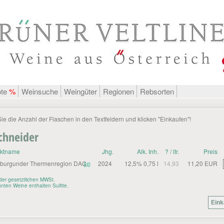
ote
%
Weinsuche
Weingüter
Regionen
Rebsorten
Sie die Anzahl der Flaschen in den Textfeldern und klicken "Einkaufen"!
chneider
uktname
Jhg.
Alk. Inh.
? / ltr.
Preis
burgunder Thermenregion DAC
2024
12,5% 0,75 l
14,93
11,20 EUR
. der gesetztlichen MWSt.
nten Weine enthalten Sulfite.