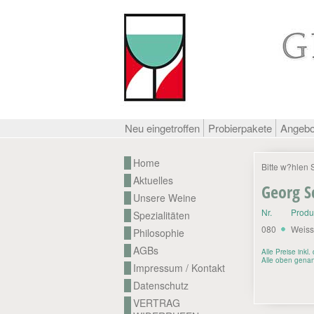
Neu eingetroffen
Probierpakete
Angeb
Home
Bitte w?hlen 
Aktuelles
Georg S
Unsere Weine
Nr.
Prod
Spezialitäten
080
Weiss
Philosophie
AGBs
Alle Preise inkl
Alle oben genan
Impressum / Kontakt
Datenschutz
VERTRAG