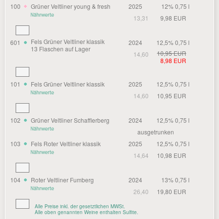
100
Grüner Veltliner young & fresh
2025
12% 0,75 l
13,31
9,98 EUR
Fels Grüner Veltliner klassik
601
2024
12,5% 0,75 l
13 Flaschen auf Lager
10,95 EUR
14,60
8,98 EUR
101
Fels Grüner Veltliner klassik
2025
12,5% 0,75 l
14,60
10,95 EUR
102
Grüner Veltliner Schafflerberg
2024
12,5% 0,75 l
ausgetrunken
103
Fels Roter Veltliner klassik
2025
12,5% 0,75 l
14,64
10,98 EUR
104
Roter Veltliner Fumberg
2024
13% 0,75 l
26,40
19,80 EUR
Alle Preise inkl. der gesetztlichen MWSt.
Alle oben genannten Weine enthalten Sulfite.