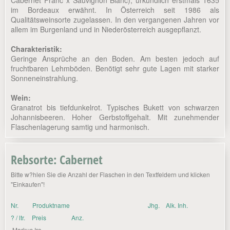
Cabernet Franc x Sauvignon Blanc); urkundlich erstmals 1635
im Bordeaux erwähnt. In Österreich seit 1986 als
Qualitätsweinsorte zugelassen. In den vergangenen Jahren vor
allem im Burgenland und in Niederösterreich ausgepflanzt.
Charakteristik:
Geringe Ansprüche an den Boden. Am besten jedoch auf
fruchtbaren Lehmböden. Benötigt sehr gute Lagen mit starker
Sonneneinstrahlung.
Wein:
Granatrot bis tiefdunkelrot. Typisches Bukett von schwarzen
Johannisbeeren. Hoher Gerbstoffgehalt. Mit zunehmender
Flaschenlagerung samtig und harmonisch.
Rebsorte: Cabernet
Bitte w?hlen Sie die Anzahl der Flaschen in den Textfeldern und klicken
"Einkaufen"!
Nr.
Produktname
Jhg.
Alk. Inh.
? / ltr.
Preis
Anz.
Markus Iro