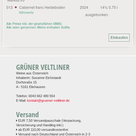
013
Cabernet franc Heideboden
2024
14% 0,75 l
ausgetrunken
Alle Preise inkl. der gesetztlichen MWSt.
Alle oben genannten Weine enthalten Sulfite.
GRÜNER VELTLINER
Weine aus Österreich
Inhaberin: Susanne Eichstaedt
Dorfstraße 15
A - 5161 Elixhausen
Telefon: 0043 662 480 554
E-Mail:
kontakt@gruener-veltliner.de
Versand
EUR 7,50 Versandpauschale (Verpackung,
Versicherung und Handling inkl.)
ab EUR 110,00 versandkostenfrei
Versand nach Deutschland und Österreich in 2-3