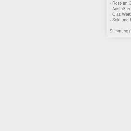
- Rosé im 
- Anstoßen
- Glas We
- Sekt und
Stimmungsfo