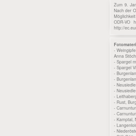
Zum 9. Jan
Nach der O
Möglichkei
ODR-VO hi
http://ec.e
Fotomateri
- Weingipf
Anna Stöch
- Spargel 
- Spargel 
- Burgenla
- Burgenla
- Neusiedl
- Neusiedl
- Leithabe
- Rust, Bu
- Carnuntu
- Carnuntu
- Kamptal,
- Langenlo
- Niederös