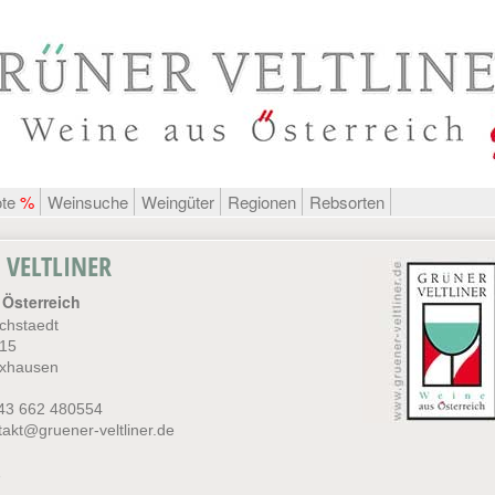
ote
%
Weinsuche
Weingüter
Regionen
Rebsorten
 VELTLINER
Österreich
chstaedt
 15
ixhausen
043 662 480554
takt@gruener-veltliner.de
1