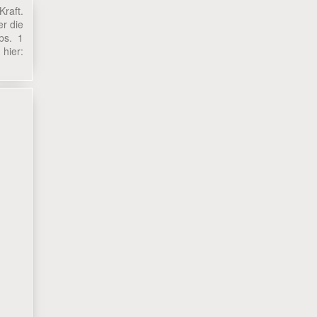
raft.
r die
bs. 1
hier: