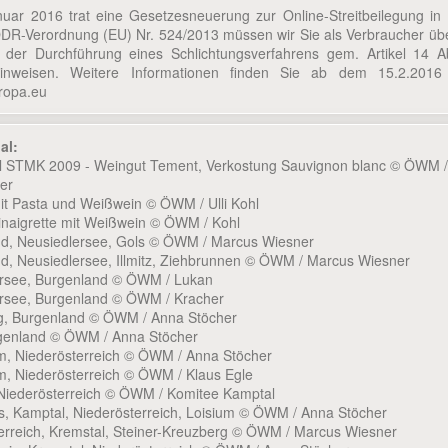
uar 2016 trat eine Gesetzesneuerung zur Online-Streitbeilegung in K
DR-Verordnung (EU) Nr. 524/2013 müssen wir Sie als Verbraucher übe
t der Durchführung eines Schlichtungsverfahrens gem. Artikel 14 A
nweisen. Weitere Informationen finden Sie ab dem 15.2.2016 
uropa.eu
al:
el STMK 2009 - Weingut Tement, Verkostung Sauvignon blanc © ÖWM /
er
mit Pasta und Weißwein © ÖWM / Ulli Kohl
Vinaigrette mit Weißwein © ÖWM / Kohl
nd, Neusiedlersee, Gols © ÖWM / Marcus Wiesner
nd, Neusiedlersee, Illmitz, Ziehbrunnen © ÖWM / Marcus Wiesner
ersee, Burgenland © ÖWM / Lukan
ersee, Burgenland © ÖWM / Kracher
rg, Burgenland © ÖWM / Anna Stöcher
rgenland © ÖWM / Anna Stöcher
m, Niederösterreich © ÖWM / Anna Stöcher
m, Niederösterreich © ÖWM / Klaus Egle
 Niederösterreich © ÖWM / Komitee Kamptal
is, Kamptal, Niederösterreich, Loisium © ÖWM / Anna Stöcher
terreich, Kremstal, Steiner-Kreuzberg © ÖWM / Marcus Wiesner