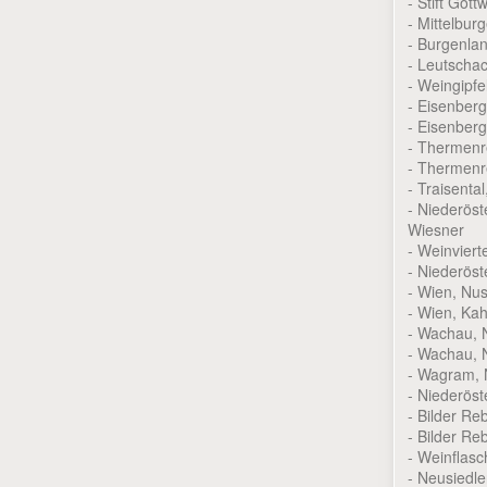
- Stift Göt
- Mittelbu
- Burgenla
- Leutscha
- Weingipf
- Eisenber
- Eisenber
- Thermenr
- Thermenr
- Traisenta
- Niederöst
Wiesner
- Weinviert
- Niederöst
- Wien, Nu
- Wien, Ka
- Wachau, 
- Wachau, 
- Wagram, 
- Niederös
- Bilder R
- Bilder Re
- Weinflas
- Neusiedl