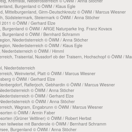
tweig, Kremstal, Niederösterreich © ÖWM / Anna Stöcher
rgenland, Burgenland © ÖWM / Klaus Egle
nd, Mittelburgenland, Girm-Deutschkreutz © ÖWM / Marcus Wiesner
ch, Südsteiermark, Steiermark © ÖWM / Anna Stöcher
el 2011 © ÖWM / Gerhard Elze
g, Burgenland © ÖWM / ARGE Naturparke Ing. Franz Kovacs
g, Burgenland © ÖWM / Bernhard Schramm
egion, Niederösterreich © ÖWM / Anna Stöcher
egion, Niederösterreich © ÖWM / Klaus Egle
l, Niederösterreich © ÖWM / Himml
erreich, Traisental, Nussdorf ob der Traisern, Hochschopf © ÖWM / Ma
el, Niederösterreich
erreich, Weinviertel, Platt © ÖWM / Marcus Wiesner
ssberg © ÖWM / Gerhard Elze
hlenbergdorf, Raflerjoch, Gebhardin © ÖWM / Marcus Wiesner
Niederösterreich © ÖWM / Anna Stöcher
Niederösterreich © ÖWM / Gerhard Elze
Niederösterreich © ÖWM / Anna Stöcher
terreich, Wagram, Engabrunn © ÖWM / Marcus Wiesner
ebsorten © ÖWM / Armin Faber
bsorten (Grüner Veltliner) © ÖWM / Robert Herbst
chen teilweise mit Banderole © ÖWM / Bernhard Schramm
ersee, Burgenland © ÖWM / Anna Stöcher