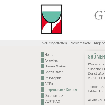
Neu eingetroffen
Probierpakete
Angeb
Home
GRÜNER
Aktuelles
Weine aus 
Unsere Weine
Susanne Ei
Spezialitäten
Dorfstraße
Philosophie
A - 5161 El
AGBs
Telefon: 0
Impressum / Kontakt
E-Mail:
kon
Datenschutz
AT-BIO-40
VERTRAG