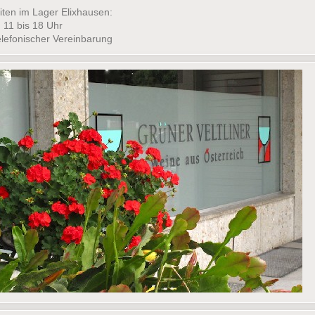
iten im Lager Elixhausen:
n 11 bis 18 Uhr
elefonischer Vereinbarung