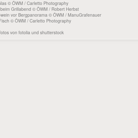
Glas © ÖWM / Carletto Photography
 beim Grillabend © ÖWM / Robert Herbst
ißwein vor Bergpanorama © ÖWM / ManuGrafenauer
 Fisch © ÖWM / Carletto Photography
tos von fotolia und shutterstock