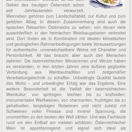
Gebiet des heutigen Österreich schon
seit Jahrtausenden verwurzelt.
Weinreben gehören zum Landschaftsbild, zur Kultur und zum
gelebten Alltag. In diesem Zusammenhang sind auch die
typischen Rebsorten Österreichs zu sehen, von denen viele
ausschließlich in den heimischen Weinbaugebieten verbreitet
sind. Dort finden sie in Kombination mit idealen klimatischen
und geologischen Rahmenbedingungen beste Voraussetzungen
für authentische, unverwechselbare Weine mit Charakter und
Persönlichkeit. All das braucht aber auch den Menschen
dahinter. Die österreichischen Winzerinnen und Winzer haben
es verstanden, in den letzten Jahren eine äußerst geglückte
Verbindung aus Weinbautradition und zeitgemäßer
Verarbeitungstechnik zu schaffen. Unbedingte Qualität lautete
das Motto – und unbedingter Erfolg war das Ergebnis. Eine
weitere Besonderheit ist die Vielfalt der österreichischen
Weinkultur: von spritzigen, leichten bis zu kraftvollen,
monumentalen Weißweinen, von charmanten, fruchtigen bis zu
gehaltvollen, langlebigen Rotweinen und nicht zuletzt mit
Süßweinen voller Finesse und innerer Spannung, die
unumstritten zu den besten der Welt zählen. Und was Fachleute
rund um den Erdball am meisten schätzen: Österreichischer
Wein ist appetitanregend und eignet sich ideal als