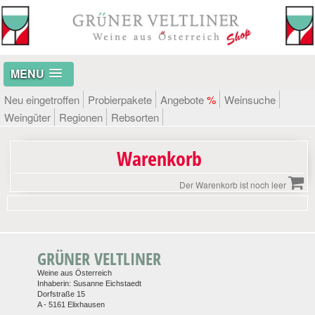
MENU
Neu eingetroffen
Probierpakete
Angebote
%
Weinsuche
Weingüter
Regionen
Rebsorten
Warenkorb
Der Warenkorb ist noch leer
GRÜNER VELTLINER
Weine aus Österreich
Inhaberin: Susanne Eichstaedt
Dorfstraße 15
A - 5161 Elixhausen