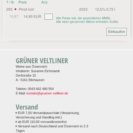
? / ltr.
Preis
Anz.
293
Pinot noir
2023
12,5% 0,75 l
19,87
14,90 EUR
Alle Preise inkl. der gesetztlichen MWSt.
Alle oben genannten Weine enthalten Sulfite.
GRÜNER VELTLINER
Weine aus Österreich
Inhaberin: Susanne Eichstaedt
Dorfstraße 15
A - 5161 Elixhausen
Telefon: 0043 662 480 554
E-Mail:
kontakt@gruener-veltliner.de
Versand
EUR 7,50 Versandpauschale (Verpackung,
Versicherung und Handling inkl.)
ab EUR 110,00 versandkostenfrei
Versand nach Deutschland und Österreich in 2-3
Tagen