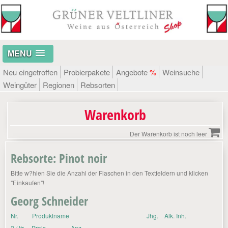
MENU
Neu eingetroffen
Probierpakete
Angebote
%
Weinsuche
Weingüter
Regionen
Rebsorten
Warenkorb
Der Warenkorb ist noch leer
Rebsorte: Pinot noir
Bitte w?hlen Sie die Anzahl der Flaschen in den Textfeldern und klicken
"Einkaufen"!
Georg Schneider
Nr.
Produktname
Jhg.
Alk. Inh.
? / ltr.
Preis
Anz.