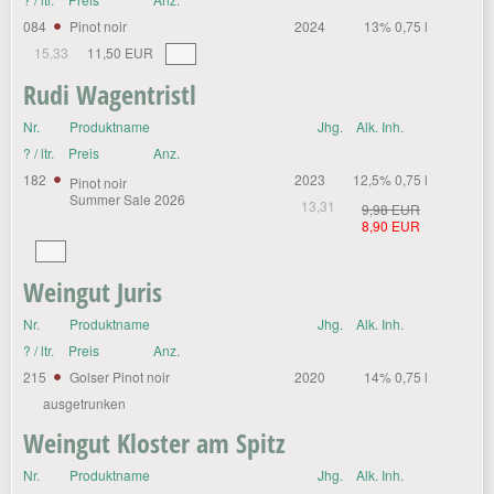
084
Pinot noir
2024
13% 0,75 l
15,33
11,50 EUR
Rudi Wagentristl
Nr.
Produktname
Jhg.
Alk. Inh.
? / ltr.
Preis
Anz.
182
2023
12,5% 0,75 l
Pinot noir
Summer Sale 2026
13,31
9,98 EUR
8,90 EUR
Weingut Juris
Nr.
Produktname
Jhg.
Alk. Inh.
? / ltr.
Preis
Anz.
215
Golser Pinot noir
2020
14% 0,75 l
ausgetrunken
Weingut Kloster am Spitz
Nr.
Produktname
Jhg.
Alk. Inh.