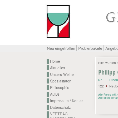
Neu eingetroffen
Probierpakete
Angeb
Home
Bitte w?hlen 
Aktuelles
Philipp 
Unsere Weine
Nr.
Prod
Spezialitäten
122
Neub
Philosophie
AGBs
Alle Preise inkl
Alle oben genan
Impressum / Kontakt
Datenschutz
VERTRAG