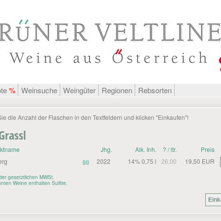
ote
%
Weinsuche
Weingüter
Regionen
Rebsorten
Sie die Anzahl der Flaschen in den Textfeldern und klicken "Einkaufen"!
Grassl
uktname
Jhg.
Alk. Inh.
? / ltr.
Preis
erg
2022
14% 0,75 l
26,00
19,50 EUR
. der gesetztlichen MWSt.
nten Weine enthalten Sulfite.