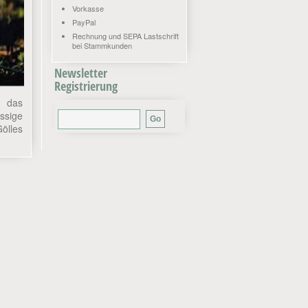
Vorkasse
PayPal
Rechnung und SEPA Lastschrift
bei Stammkunden
Newsletter
Registrierung
, das
assige
ölles