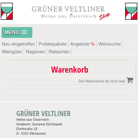
MENU
Neu eingetroffen
Probierpakete
Angebote
%
Weinsuche
Weingüter
Regionen
Rebsorten
Warenkorb
Der Warenkorb ist noch leer
GRÜNER VELTLINER
Weine aus Österreich
Inhaberin: Susanne Eichstaedt
Dorfstraße 15
A - 5161 Elixhausen